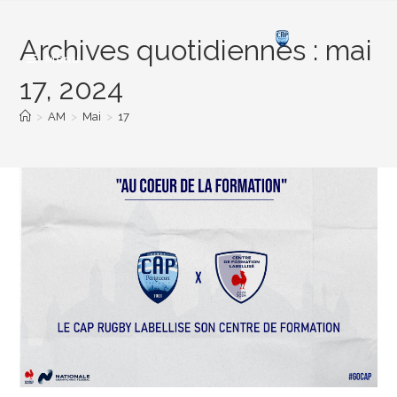
Archives quotidiennes : mai
Menu
17, 2024
>
AM
>
Mai
>
17